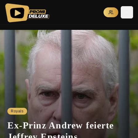
PROMI DELUXE - Exklusive Promi News, VIP News und Celebrity 
Royals
Ex-Prinz Andrew feierte
Jeffrey Epsteins