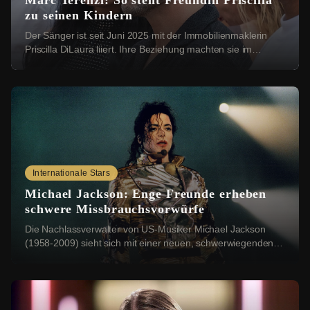
Marc Terenzi: So steht Freundin Priscilla
zu seinen Kindern
Der Sänger ist seit Juni 2025 mit der Immobilienmaklerin
Priscilla DiLaura liiert. Ihre Beziehung machten sie im
Dezember öffentlich. Bei einer Instag...
Internationale Stars
Michael Jackson: Enge Freunde erheben
schwere Missbrauchsvorwürfe
Die Nachlassverwalter von US-Musiker Michael Jackson
(1958-2009) sieht sich mit einer neuen, schwerwiegenden
Klage konfrontiert: Vier Geschwister aus ...