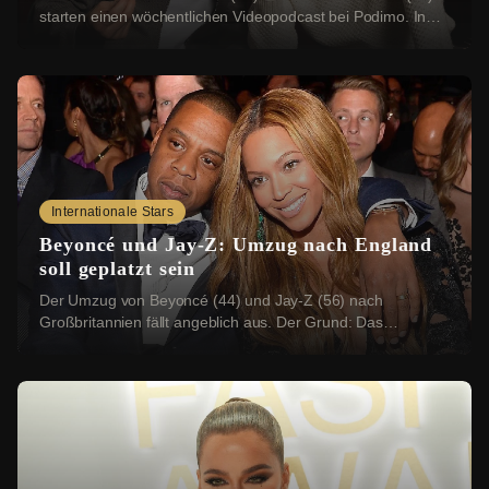
starten einen wöchentlichen Videopodcast bei Podimo. In
„Tutto bene!“ wollen sie dabei über ...
Internationale Stars
Beyoncé und Jay-Z: Umzug nach England
soll geplatzt sein
Der Umzug von Beyoncé (44) und Jay-Z (56) nach
Großbritannien fällt angeblich aus. Der Grund: Das
Grundstück, das die beiden US-Stars erwerben wollten...