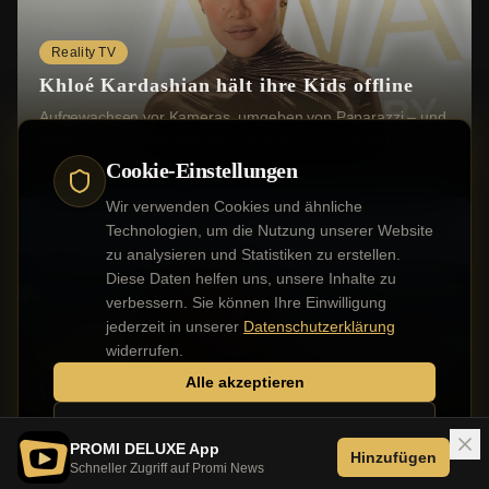
Reality TV
Khloé Kardashian hält ihre Kids offline
Aufgewachsen vor Kameras, umgeben von Paparazzi – und
trotzdem ohne jede Ahnung vom Internet. Khloé Kardashian
(41) hat in der neuesten Folge ihres Po...
Cookie-Einstellungen
Wir verwenden Cookies und ähnliche
Technologien, um die Nutzung unserer Website
zu analysieren und Statistiken zu erstellen.
Diese Daten helfen uns, unsere Inhalte zu
verbessern. Sie können Ihre Einwilligung
jederzeit in unserer
Datenschutzerklärung
widerrufen.
Deutsche Stars
Alle akzeptieren
Lola Weippert muss Weltreise abbrechen
Die Moderatorin ist seit Herbst 2025 mit ihrem Freund auf
Nur notwendige
der ganzen Welt unterwegs. Im September sprach sie vom
PROMI DELUXE App
Hinzufügen
"größten Abenteuer ihres Lebens". Bis...
Schneller Zugriff auf Promi News