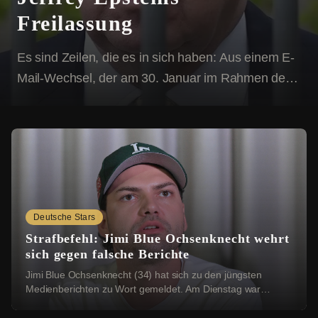
Freilassung
Es sind Zeilen, die es in sich haben: Aus einem E-
Mail-Wechsel, der am 30. Januar im Rahmen der
sogenannten Epstein-Akten durch das US-
Justizministerium der Öffentlichkeit zugänglich
wurde, geht offen...
Deutsche Stars
Strafbefehl: Jimi Blue Ochsenknecht wehrt
sich gegen falsche Berichte
Jimi Blue Ochsenknecht (34) hat sich zu den jüngsten
Medienberichten zu Wort gemeldet. Am Dienstag war
bekannt geworden, dass das Amtsgericht München ...