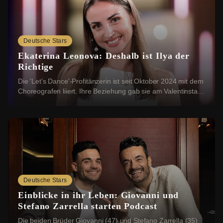
Deutsche Stars
Ekaterina Leonova: Deshalb ist Ilya der
Richtige
Die 'Let’s Dance'-Profitänzerin ist seit Oktober 2024 mit dem
Choreografen liiert. Ihre Beziehung gab sie am Valentinstag
2025 mit einem romantischen ...
Deutsche Stars
Einblicke in ihr Leben: Giovanni und
Stefano Zarrella starten Podcast
Die beiden Brüder Giovanni (47) und Stefano Zarrella (35)