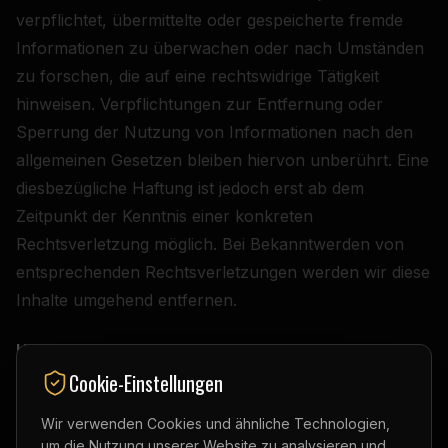
verpflichtet, übermittelte oder gespeicherte fremde
Informationen zu überwachen oder nach Umständen
zu forschen, die auf eine rechtswidrige Tätigkeit
hinweisen. Verpflichtungen zur Entfernung oder
Sperrung der Nutzung von Informationen nach den
allgemeinen Gesetzen bleiben hiervon unberührt. Eine
diesbezügliche Haftung ist jedoch erst ab dem
Zeitpunkt der Kenntnis einer konkreten
Rechtsverletzung möglich. Bei Bekanntwerden von
entsprechenden Rechtsverletzungen werden wir diese
Inhalte umgehend entfernen.
Haftung für Links
Cookie-Einstellungen
Unser Angebot enthält Links zu externen Webseiten
Dritter, auf deren Inhalte wir keinen Einfluss haben.
Wir verwenden Cookies und ähnliche Technologien,
um die Nutzung unserer Website zu analysieren und