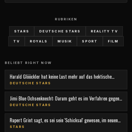
RUBRIKEN
STARS
DEUTSCHE STARS
REALITY TV
TV
ROYALS
MUSIK
SPORT
FILM
BELIEBT RIGHT NOW
Harald Glööckler hat keine Lust mehr auf das hektische
Berlin
DEUTSCHE STARS
Jimi Blue Ochsenknecht: Darum geht es im Verfahren gegen
den TV-Star
DEUTSCHE STARS
Rupert Grint sagt, es sei sein 'Schicksal' gewesen, im neuen
Film 'Nightborn' mitzuspielen
STARS