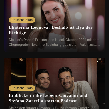
Deutsche Stars
Ekaterina Leonova: Deshalb ist Ilya der
Richtige
Die 'Let’s Dance'-Profitänzerin ist seit Oktober 2024 mit dem
Choreografen liiert. Ihre Beziehung gab sie am Valentinstag
2025 mit einem romantischen ...
Deutsche Stars
Einblicke in ihr Leben: Giovanni und
Stefano Zarrella starten Podcast
Die beiden Brüder Giovanni (47) und Stefano Zarrella (35)