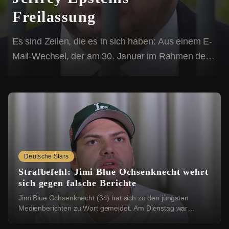
Freilassung
Es sind Zeilen, die es in sich haben: Aus einem E-
Mail-Wechsel, der am 30. Januar im Rahmen der
sogenannten Epstein-Akten durch das US-
Justizministerium der Öffentlichkeit zugänglich
wurde, geht offen...
Deutsche Stars
Strafbefehl: Jimi Blue Ochsenknecht wehrt
sich gegen falsche Berichte
Jimi Blue Ochsenknecht (34) hat sich zu den jüngsten
Medienberichten zu Wort gemeldet. Am Dienstag war
bekannt geworden, dass das Amtsgericht München ...