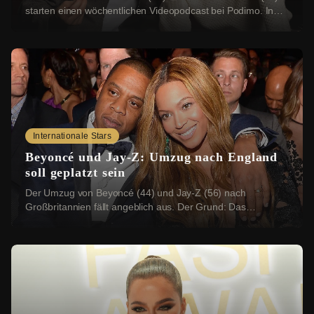
starten einen wöchentlichen Videopodcast bei Podimo. In
„Tutto bene!“ wollen sie dabei über ...
Internationale Stars
Beyoncé und Jay-Z: Umzug nach England
soll geplatzt sein
Der Umzug von Beyoncé (44) und Jay-Z (56) nach
Großbritannien fällt angeblich aus. Der Grund: Das
Grundstück, das die beiden US-Stars erwerben wollten...