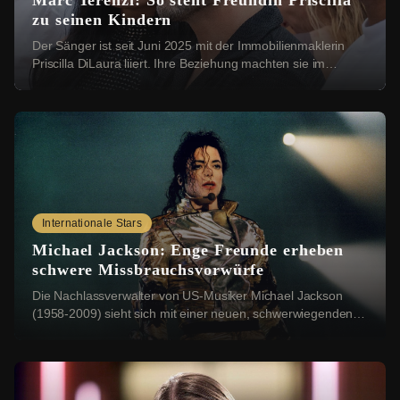
Marc Terenzi: So steht Freundin Priscilla
zu seinen Kindern
Der Sänger ist seit Juni 2025 mit der Immobilienmaklerin
Priscilla DiLaura liiert. Ihre Beziehung machten sie im
Dezember öffentlich. Bei einer Instag...
Internationale Stars
Michael Jackson: Enge Freunde erheben
schwere Missbrauchsvorwürfe
Die Nachlassverwalter von US-Musiker Michael Jackson
(1958-2009) sieht sich mit einer neuen, schwerwiegenden
Klage konfrontiert: Vier Geschwister aus ...