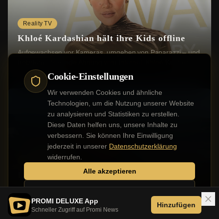
Reality TV
Khloé Kardashian hält ihre Kids offline
Aufgewachsen vor Kameras, umgeben von Paparazzi – und
trotzdem ohne jede Ahnung vom Internet. Khloé Kardashian
(41) hat in der neuesten Folge ihres Po...
Cookie-Einstellungen
Wir verwenden Cookies und ähnliche
Technologien, um die Nutzung unserer Website
zu analysieren und Statistiken zu erstellen.
Diese Daten helfen uns, unsere Inhalte zu
verbessern. Sie können Ihre Einwilligung
jederzeit in unserer
Datenschutzerklärung
widerrufen.
Deutsche Stars
Alle akzeptieren
Lola Weippert muss Weltreise abbrechen
Die Moderatorin ist seit Herbst 2025 mit ihrem Freund auf
Nur notwendige
der ganzen Welt unterwegs. Im September sprach sie vom
PROMI DELUXE App
Hinzufügen
"größten Abenteuer ihres Lebens". Bis...
Schneller Zugriff auf Promi News