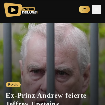
PROMI DELUXE - Exklusive Promi News, VIP News und Celebrity 
Royals
Ex-Prinz Andrew feierte
Jeffrey Epsteins