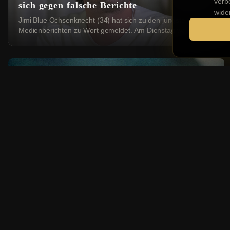
verb
sich gegen falsche Berichte
wide
Jimi Blue Ochsenknecht (34) hat sich zu den jüngsten
Medienberichten zu Wort gemeldet. Am Dienstag war
bekannt geworden, dass das Amtsgericht München ...
Internationale Stars
Michael Jackson: Enge Freunde erheben
schwere Missbrauchsvorwürfe
Die Nachlassverwalter von US-Musiker Michael Jackson
(1958-2009) sieht sich mit einer neuen, schwerwiegenden
Klage konfrontiert: Vier Geschwister aus ...