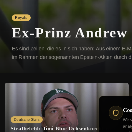
Royals
Ex-Prinz Andrew f
Es sind Zeilen, die es in sich haben: Aus einem E-
im Rahmen der sogenannten Epstein-Akten durch da
Öffentlichkeit zugänglich wurde, geht offen...
Coo
Wir 
Deutsche Stars
anal
Strafbefehl: Jimi Blue Ochsenknecht wehrt