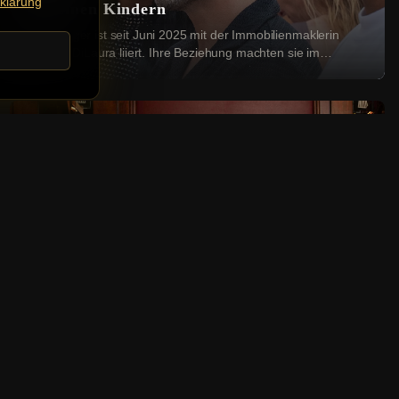
klärung
zu seinen Kindern
Der Sänger ist seit Juni 2025 mit der Immobilienmaklerin
Priscilla DiLaura liiert. Ihre Beziehung machten sie im
Dezember öffentlich. Bei einer Instag...
Deutsche Stars
Einblicke in ihr Leben: Giovanni und
Stefano Zarrella starten Podcast
Die beiden Brüder Giovanni (47) und Stefano Zarrella (35)
starten einen wöchentlichen Videopodcast bei Podimo. In
„Tutto bene!“ wollen sie dabei über ...