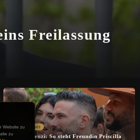
eins Freilassung
r Website zu
Deutsche Stars
alte zu
Marc Terenzi: So steht Freundin Priscilla