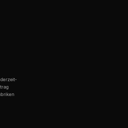
derzeit-
itrag
ubriken