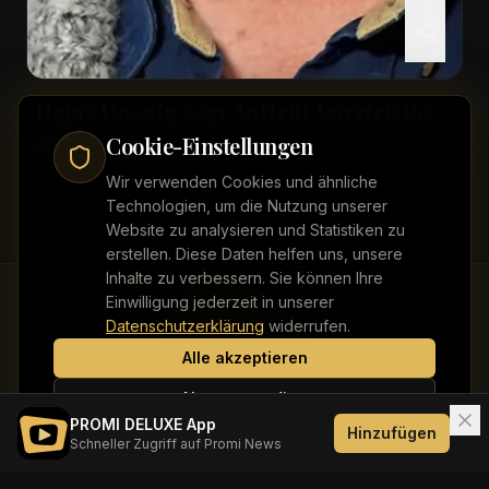
0
Teilen
Heinz Hoenig sagt Auftritt kurzfristig
ab
Cookie-Einstellungen
Wir verwenden Cookies und ähnliche
Technologien, um die Nutzung unserer
Website zu analysieren und Statistiken zu
erstellen. Diese Daten helfen uns, unsere
Inhalte zu verbessern. Sie können Ihre
Einwilligung jederzeit in unserer
Datenschutzerklärung
widerrufen.
Alle akzeptieren
Kontakt
Impressum
Datenschutz
Werbung buchen
Nur notwendige
PROMI DELUXE App
Hinzufügen
Schneller Zugriff auf Promi News
©
2026
PROMI DELUXE. Alle Rechte vorbehalten.