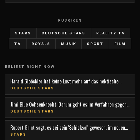
RUBRIKEN
STARS
DEUTSCHE STARS
REALITY TV
TV
ROYALS
MUSIK
SPORT
FILM
BELIEBT RIGHT NOW
Harald Glööckler hat keine Lust mehr auf das hektische
Berlin
DEUTSCHE STARS
Jimi Blue Ochsenknecht: Darum geht es im Verfahren gegen
den TV-Star
DEUTSCHE STARS
Rupert Grint sagt, es sei sein 'Schicksal' gewesen, im neuen
Film 'Nightborn' mitzuspielen
STARS