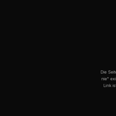
Die Seit
nie
" ex
Link i