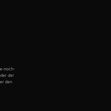
ie-noch-
oder der
her den