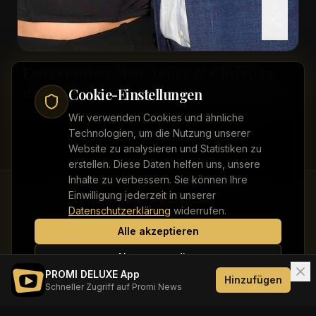
0
Teilen
Fans spotten über Amira & Christian
und Ex Oliver Pocher macht fleißig mit
Cookie-Einstellungen
Wir verwenden Cookies und ähnliche
Technologien, um die Nutzung unserer
Website zu analysieren und Statistiken zu
erstellen. Diese Daten helfen uns, unsere
Inhalte zu verbessern. Sie können Ihre
Einwilligung jederzeit in unserer
Datenschutzerklärung
widerrufen.
Alle akzeptieren
Kontakt
Impressum
Datenschutz
Werbung buchen
Nur notwendige
PROMI DELUXE App
Hinzufügen
Schneller Zugriff auf Promi News
©
2026
PROMI DELUXE. Alle Rechte vorbehalten.