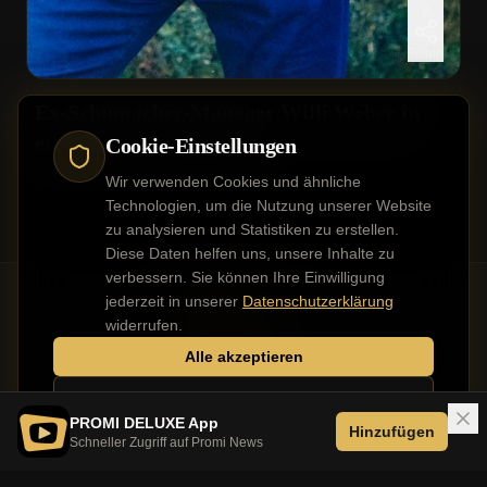
0
Teilen
Ex-Schumacher-Manager Willi Weber in
eigener Villa überfallen
Cookie-Einstellungen
Wir verwenden Cookies und ähnliche
Technologien, um die Nutzung unserer Website
zu analysieren und Statistiken zu erstellen.
Diese Daten helfen uns, unsere Inhalte zu
verbessern. Sie können Ihre Einwilligung
jederzeit in unserer
Datenschutzerklärung
widerrufen.
Alle akzeptieren
Kontakt
Impressum
Datenschutz
Werbung buchen
Nur notwendige
PROMI DELUXE App
Hinzufügen
Schneller Zugriff auf Promi News
©
2026
PROMI DELUXE. Alle Rechte vorbehalten.