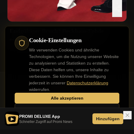
1
Teilen
Endgültiger Bruch? Beckham-Fehde
eskaliert kurz vor Weihnachten
Cookie-Einstellungen
Wir verwenden Cookies und ähnliche
Technologien, um die Nutzung unserer Website
zu analysieren und Statistiken zu erstellen.
Diese Daten helfen uns, unsere Inhalte zu
verbessern. Sie können Ihre Einwilligung
jederzeit in unserer
Datenschutzerklärung
widerrufen.
Alle akzeptieren
Kontakt
Impressum
Datenschutz
Werbung buchen
Nur notwendige
PROMI DELUXE App
Hinzufügen
Schneller Zugriff auf Promi News
©
2026
PROMI DELUXE. Alle Rechte vorbehalten.