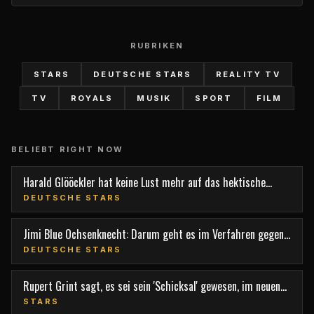
RUBRIKEN
STARS
DEUTSCHE STARS
REALITY TV
TV
ROYALS
MUSIK
SPORT
FILM
BELIEBT RIGHT NOW
Harald Glööckler hat keine Lust mehr auf das hektische
Berlin
DEUTSCHE STARS
Jimi Blue Ochsenknecht: Darum geht es im Verfahren gegen
den TV-Star
DEUTSCHE STARS
Rupert Grint sagt, es sei sein 'Schicksal' gewesen, im neuen
Film 'Nightborn' mitzuspielen
STARS