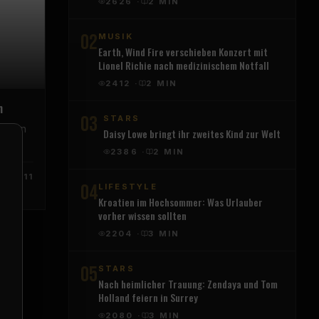
2626
·
2
MIN
02
MUSIK
Earth, Wind Fire verschieben Konzert mit
Lionel Richie nach medizinischem Notfall
2412
·
2
MIN
n
03
STARS
Rängen
Daisy Lowe bringt ihr zweites Kind zur Welt
z
2386
·
2
MIN
m 31.
egende
311
Lily
04
LIFESTYLE
Kroatien im Hochsommer: Was Urlauber
vorher wissen sollten
2204
·
3
MIN
05
STARS
Nach heimlicher Trauung: Zendaya und Tom
Holland feiern in Surrey
2080
·
3
MIN