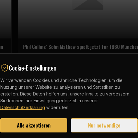
in
Phil Collins‘ Sohn Mathew spielt jetzt für 1860 Münche
Ob der berühmte Papa wohl bald in München auf den 
sitzt? Mathew Collins (21) spielt zumindest ab sofort gan
en
Cookie-Einstellungen
offiziell für den TSV 1860 München. Das hat der Verein a
Ralf
Juli mitgeteilt. Zwar lief der Sohn der britischen Musikl
ner
VOR 1 WOCHE
2
MIN
Wir verwenden Cookies und ähnliche Technologien, um die
Phil Collins (75) und Halbbruder von „Emily in Paris“-Star 
436
Collins (37) schon mehrfach …
Nutzung unserer Website zu analysieren und Statistiken zu
29.
erstellen. Diese Daten helfen uns, unsere Inhalte zu verbessern.
Sie können Ihre Einwilligung jederzeit in unserer
Datenschutzerklärung
widerrufen.
Alle akzeptieren
Nur notwendige