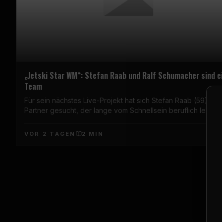
„Jetski Star WM“: Stefan Raab und Ralf Schumacher sind e
Team
Für sein nächstes Live-Projekt hat sich Stefan Raab (59) ein
Partner gesucht, der lange vom Schnellsein beruflich lebte: 
Schumacher (51). Der frühere Formel-1-Pilot und der Entertai
gehen bei der ersten „Jetski Star WM“ gemeinsam an den
VOR 2 TAGEN
2
MIN
Start, wie RTL angekündigt hat. Die Show läuft am Samstag, 
August, ab 20:15 Uhr live beim Kölner …