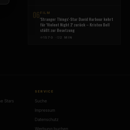
06
FILM
'Stranger Things'-Star David Harbour kehrt
für 'Violent Night 2' zurück – Kristen Bell
stößt zur Besetzung
1570
·
2
MIN
SERVICE
e Stars
Suche
Impressum
Datenschutz
Werbung buchen