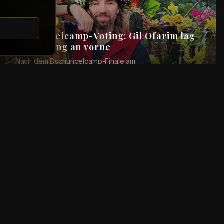
Reality TV
Dschungelcamp-Voting: Gil Ofarim lag
von Anfang an vorne
Nach dem Dschungelcamp-Finale am
Sonntagabend&nbsp;hat RTL die Voting-
Ergebnisse&nbsp;der 19. Staffel „Ich bin ein Star – Holt
mich hier raus!“ veröff...
Reality TV
Wer holt die Dschungelkrone? Das
tippen die ausgeschiedenen Stars
Das Dschungelcamp geht in die letzte Phase. Am Sonntag,
8. Februar, steigt das große Finale (20:15 Uhr,
RTL&nbsp;und RTL+). Dann liegt es an den Zusch...