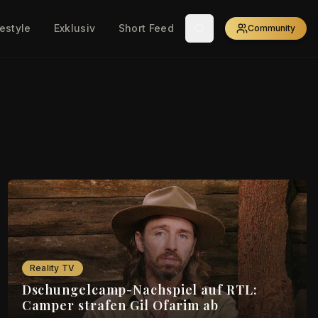
festyle
Exklusiv
Short Feed
Community
Reality TV
Dschungelcamp-Nachspiel auf RTL:
Camper strafen Gil Ofarim ab