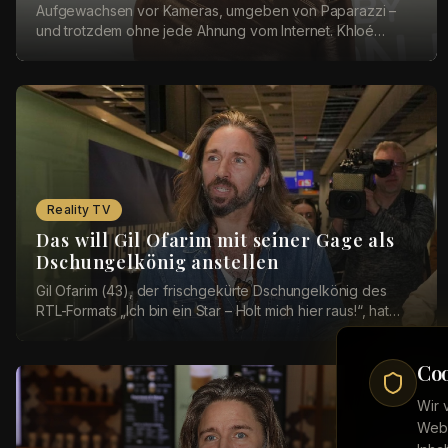
Aufgewachsen vor Kameras, umgeben von Paparazzi –
und trotzdem ohne jede Ahnung vom Internet. Khloé
Kardashian (41) hat in der neuesten Folge ihres Po...
Reality TV
Das will Gil Ofarim mit seiner Gage als
Dschungelkönig anstellen
Gil Ofarim (43), der frischgekürte Dschungelkönig des
RTL-Formats „Ich bin ein Star – Holt mich hier raus!“, hat
sich in einem weiteren Interview bohr...
Coo
Wir 
Webs