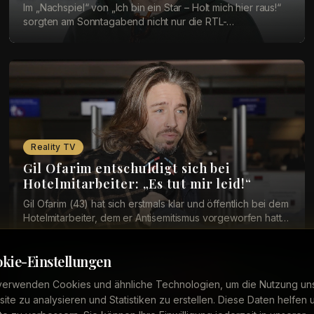
Im „Nachspiel“ von „Ich bin ein Star – Holt mich hier raus!“
sorgten am Sonntagabend nicht nur die RTL-
Dschungelcamper für Gesprächsstoff. Viele Zusch...
Reality TV
Gil Ofarim entschuldigt sich bei
Hotelmitarbeiter: „Es tut mir leid!“
Gil Ofarim (43) hat sich erstmals klar und öffentlich bei dem
Hotelmitarbeiter, dem er Antisemitismus vorgeworfen hatte,
entschuldigt. In der&nbsp;RTL...
kie-Einstellungen
verwenden Cookies und ähnliche Technologien, um die Nutzung un
ite zu analysieren und Statistiken zu erstellen. Diese Daten helfen 