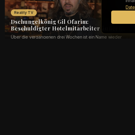
Inha
Date
Reality TV
Dschungelkönig Gil Ofarim:
Beschuldigter Hotelmitarbeiter äußert
sich
Über die vergangenen drei Wochen ist ein Name wieder
besonders häufig in Deutschland gefallen: Gil Ofarim (43).
Der Musiker, der sich fälschlicherweis...
Reality TV
Tränen nach Verkündung: Gil Ofarim ist
Dschungelkönig ...
Das RTL-Dschungelcamp 2026 ging am Sonntagabend zu
Ende. Die Chance auf den Dschungelthron hatten an Tag
17 noch Ex-„Bachelor in Paradise“-Kandidatin ...