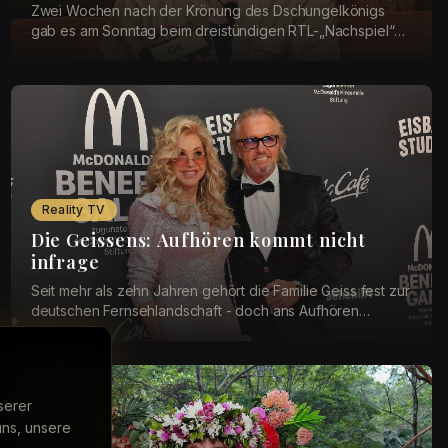
Zwei Wochen nach der Krönung des Dschungelkönigs
gab es am Sonntag beim dreistündigen RTL-„Nachspiel“
von „Ich bin ein Star – Holt mich hier raus!“ (a...
Reality TV
Die Geissens: Aufhören kommt nicht
infrage
Seit mehr als zehn Jahren gehört die Familie Geiss fest zur
deutschen Fernsehlandschaft - doch ans Aufhören
denken sie noch lange nicht.&nbsp; Bereits...
serer
uns, unsere