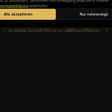
lte zu verbessern. Sie können Ihre Einwilligung jederzeit in unserer
nschutzerklärung
widerrufen.
Reality TV
Alle akzeptieren
Nur notwendige
Dschungelkönig Gil Ofarim hofft auf
einen Neuanfang
Mit Musiker Gil Ofarim (43) hat der umstrittenste Kandidat
der Staffel das Dschungelcamp gewonnen. Er setzte sich
am Sonntagabend im Finale der RTL-Sh...
Reality TV
Simone Ballack ist „irritiert“ über Gils
Verbleib im Dschungelcamp
16 Tage Dschungelcamp sind für Simone Ballack (49)
vorüber – und damit auch 16 Tage auf engstem Raum mit
Gil Ofarim (43). Dass sie im Halbfinale ausge...