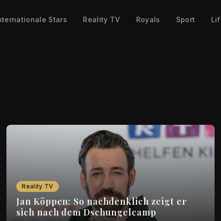
nternationale Stars
Reality TV
Royals
Sport
Li
Reality TV
Jan Köppen: So nachdenklich zeigt er
sich nach dem Dschungelcamp