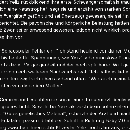
dert Yeliz rückblickend ihre erste Schwangerschaft als tra
ich eine Katastrophe", sagt sie und erzählt von starken 
 "vergiftet" gefühlt und sei überzeugt gewesen, sie sei "in
erichtet. Die psychische und körperliche Belastung hatten 
 Zwar sei er anwesend gewesen, jedoch nicht wirklich präse
ie ihm vor.
chauspieler Fehler ein: "Ich stand heulend vor deiner Mutt
 bis heute für Spannungen, wie Yeliz’ schonungslose Frag
" Trotz dieser Vergangenheit und der noch spürbaren Wut g
Wunsch nach weiterem Nachwuchs real: "Ich hätte es liebe
uch Jimi zeigt sich überraschend offen: "War auch meine 
bsten von derselben Mutter."
Gemeinsam besuchten sie sogar einen Frauenarzt, begleite
rünes Licht: Sowohl bei Yeliz als auch beim potenziellen 
 "Gutes genetisches Material", scherzte der Arzt und mach
Eckdaten passen, bleibt der Schritt in Richtung Baby 2.0 mi
g zwischen ihnen schließt weder Yeliz noch Jimi aus, doch