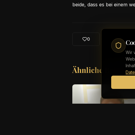
beide, dass es bei einem w
0
Coo
Wir 
Webs
Inha
Ähnliche Beiträge
Date
Reality TV
Khloé Kardashian hä