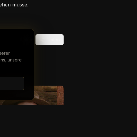
gehen müsse.
Teilen:
Teilen
serer
uns, unsere
ty TV
hungelcamp-