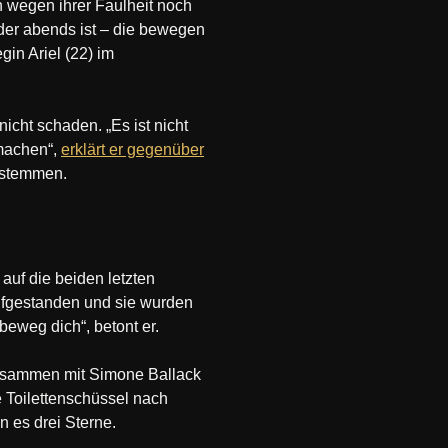
n wegen ihrer Faulheit noch
der abends ist – die bewegen
gin Ariel (22) im
cht schaden. „Es ist nicht
 machen“,
erklärt er gegenüber
u stemmen.
auf die beiden letzten
ufgestanden und sie wurden
eweg dich“, betont er.
Zusammen mit Simone Ballack
 Toilettenschüssel nach
 es drei Sterne.