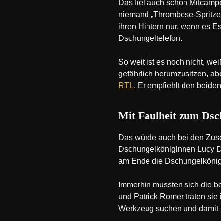
Das fiel auch schon Mitcampe
niemand „Thrombose-Spritzen“
ihren Hintern nur, wenn es Es
Dschungeltelefon.
So weit ist es noch nicht, w
gefährlich herumzusitzen, a
RTL
. Er empfiehlt den beid
Mit Faulheit zum Dsc
Das würde auch bei den Zusch
Dschungelköniginnen Lucy Di
am Ende die Dschungelkönigin
Immerhin mussten sich die b
und Patrick Romer traten sie
Werkzeug suchen und damit St