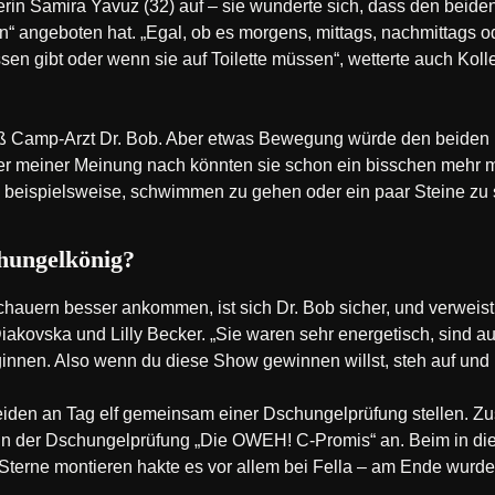
rin Samira Yavuz (32) auf – sie wunderte sich, dass den beide
 angeboten hat. „Egal, ob es morgens, mittags, nachmittags o
sen gibt oder wenn sie auf Toilette müssen“, wetterte auch Kolle
eiß Camp-Arzt Dr. Bob. Aber etwas Bewegung würde den beiden ni
ber meiner Meinung nach könnten sie schon ein bisschen mehr
en beispielsweise, schwimmen zu gehen oder ein paar Steine z
hungelkönig?
auern besser ankommen, ist sich Dr. Bob sicher, und verweist 
akovska und Lilly Becker. „Sie waren sehr energetisch, sind a
nen. Also wenn du diese Show gewinnen willst, steh auf und b
eiden an Tag elf gemeinsam einer Dschungelprüfung stellen. 
 in der Dschungelprüfung „Die OWEH! C-Promis“ an. Beim in die
erne montieren hakte es vor allem bei Fella – am Ende wurden