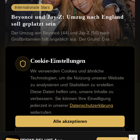
Internationale Stars
Beyoncé und Jay-Z: Umzug nach England
soll geplatzt sein
Der Umzug von Beyoncé (44) und Jay-Z (56) nach
Großbritannien fällt angeblich aus. Der Grund: Das
Grundstück, das die beiden US-Stars erwerben wollten...
Cookie-Einstellungen
Wir verwenden Cookies und ähnliche
Technologien, um die Nutzung unserer Website
zu analysieren und Statistiken zu erstellen.
Diese Daten helfen uns, unsere Inhalte zu
verbessern. Sie können Ihre Einwilligung
jederzeit in unserer
Datenschutzerklärung
Kontakt
Impressum
Datenschutz
Werbung buchen
widerrufen.
Alle akzeptieren
Nur notwendige