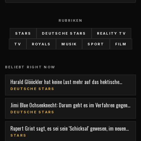
RUBRIKEN
STARS
DEUTSCHE STARS
REALITY TV
TV
ROYALS
MUSIK
SPORT
FILM
BELIEBT RIGHT NOW
Harald Glööckler hat keine Lust mehr auf das hektische
Berlin
DEUTSCHE STARS
Jimi Blue Ochsenknecht: Darum geht es im Verfahren gegen
den TV-Star
DEUTSCHE STARS
Rupert Grint sagt, es sei sein 'Schicksal' gewesen, im neuen
Film 'Nightborn' mitzuspielen
STARS