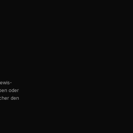
lewis-
oben oder
icher den