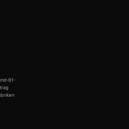
mit-81-
itrag
ubriken