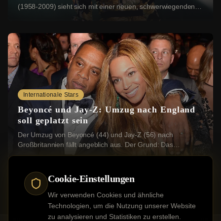
(1958-2009) sieht sich mit einer neuen, schwerwiegenden
Klage konfrontiert: Vier Geschwister aus ...
Internationale Stars
Beyoncé und Jay-Z: Umzug nach England
soll geplatzt sein
Der Umzug von Beyoncé (44) und Jay-Z (56) nach
Großbritannien fällt angeblich aus. Der Grund: Das
Grundstück, das die beiden US-Stars erwerben wollten...
Cookie-Einstellungen
Wir verwenden Cookies und ähnliche
Technologien, um die Nutzung unserer Website
zu analysieren und Statistiken zu erstellen.