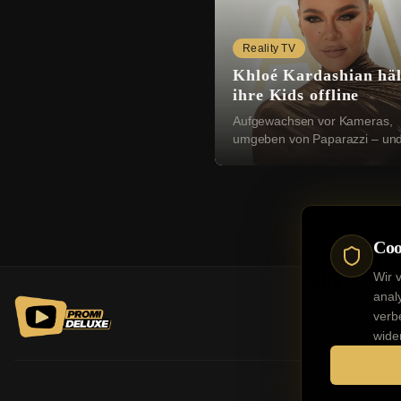
Reality TV
Khloé Kardashian häl
ihre Kids offline
Aufgewachsen vor Kameras,
umgeben von Paparazzi – un
trotzdem ohne jede Ahnung 
Internet. Khloé Kardashian (41
in der neuesten Folge ihres Po
Coo
Wir 
anal
verb
wide