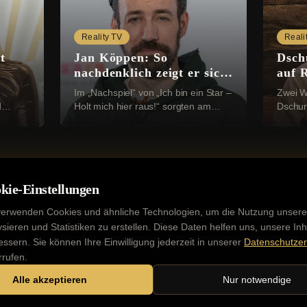
Reality TV
Reali
t
Jan Köppen: So
Dsch
nachdenklich zeigt er sich
auf 
nach dem Dschungelcamp
Gil 
Im „Nachspiel“ von „Ich bin ein Star –
Zwei W
d
Holt mich hier raus!“ sorgten am
Dschun
vom
Sonntagabend nicht nur die RTL-
beim d
) hat
Dschungelcamper für
von „Ic
...
Gesprächsstoff. Viele Zusch...
raus!“ (
kie-Einstellungen
verwenden Cookies und ähnliche Technologien, um die Nutzung unsere
ysieren und Statistiken zu erstellen. Diese Daten helfen uns, unsere Inh
essern. Sie können Ihre Einwilligung jederzeit in unserer
Datenschutzer
Kontakt
Impressum
Datenschutz
Werbung buchen
rrufen.
Alle akzeptieren
Nur notwendige
©
2026
PROMI DELUXE. Alle Rechte vorbehalten.