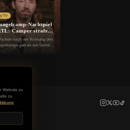
ty TV
ungelcamp-Nachspiel
RTL: Camper strafen
Ofarim ab
ochen nach der Krönung des
gelkönigs gab es am Sonntag
reistündigen RTL-„Nachspiel“
h bin ein Star – Holt mich hier
a...
r Website zu
alte zu
klärung