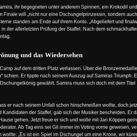
Samira, ihr begegneten unter anderem Spinnen, ein Krokodil un
 Finale will „nicht nur eine Dschungelprinzessin, sondern auc
Sterne standen am Ende auf ihrem Konto. „Abgeliefert und finalw
in der allerletzten Prüfung der Staffel. Nach dem schmackhaften
ntag.
rönung und das Wiedersehen
amp auf dem dritten Platz verlassen. Über die Bronzemedaille fr
“ schien. Er tippte nach seinem Auszug auf Samiras Triumph. Er
Dschungelkönig gewählt. Samira muss sich doch mit dem Titel
ass er nach seinem Unfall schon hinschmeißen wollte, doch jetzt
 Kandidaten der Staffel, gab sich der Musiker bescheiden. Er d
ause gehen. Jetzt freue er sich und wolle mit Jan Köppen ge
derator. Ab Tag eins sei Gil immer im Voting vorne gewesen, ve
wollte: „Es ist ein Spiel im Dschungel um eine Krone, wir küre