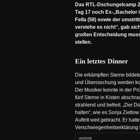
Das RTL-Dschungelcamp 20
Tag 17 noch Ex-„Bachelor i
Fella (58) sowie der umstrit
verstehe es nicht“, gab sic
großen Entscheidung musst
stellen.
Ein letztes Dinner
Die erkämpften Sterne bilde
und Überraschung werden konn
Der Musiker konnte in der Prüf
fünf Sterne in Kisten abschra
strahlend und befreit. „Der 
halten“, wie es Sonja Zietlo
Auftritt weit gebracht. Er ha
Verschwiegenheitserklärung
ANZEIGE