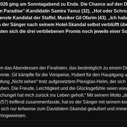
26 ging am Sonntagabend zu Ende. Die Chance auf den D
n Paradise“-Kandidatin Samira Yavuz (32), „Hot oder Schro
tenste Kandidat der Staffel, Musiker Gil Ofarim (43). „Ich ha
h der Sänger nach seinem Hotel-Skandal selbst verblüfft übe
en sich die drei verbliebenen Promis noch jeweils einer 
ten das Abendessen der Finalisten, das bestmöglich zu einem 
te. Gil kämpfte für die Vorspeise, Hubert für den Hauptgang u
ung „Nicht sehen“ trotz aufgesetztem Plexiglas-Helm, der sich mit 
uben. Die Freude, Leichtigkeit und die Glücksgefühle seien wie
Dschungel hat mich zurück ins Leben geholt.“ Mit seinem Motto „
w (57) treffend zusammenfasste, hat es der Sänger mit seinem ko
tte sich nur teilweise zum Davidstern-Skandal geäußert und imme
 hingewiesen.