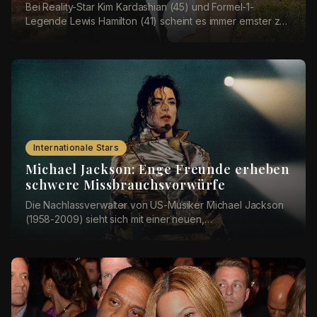
Bei Reality-Star Kim Kardashian (45) und Formel-1-
Legende Lewis Hamilton (41) scheint es immer ernster zu
werden. Nun sollen sich die beiden einen rom...
Internationale Stars
Michael Jackson: Enge Freunde erheben
schwere Missbrauchsvorwürfe
Die Nachlassverwalter von US-Musiker Michael Jackson
(1958-2009) sieht sich mit einer neuen,
schwerwiegenden Klage konfrontiert: Vier Geschwister
aus ...