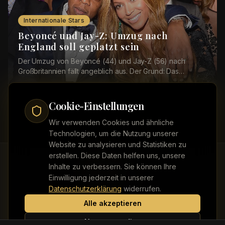
Internationale Stars
Beyoncé und Jay-Z: Umzug nach
England soll geplatzt sein
Der Umzug von Beyoncé (44) und Jay-Z (56) nach
Großbritannien fällt angeblich aus. Der Grund: Das
Grundstück, das die beiden US-Stars erwerben wollten...
Cookie-Einstellungen
Wir verwenden Cookies und ähnliche
Technologien, um die Nutzung unserer
Website zu analysieren und Statistiken zu
erstellen. Diese Daten helfen uns, unsere
Inhalte zu verbessern. Sie können Ihre
Einwilligung jederzeit in unserer
Kontakt
Impressum
Datenschutz
Werbung buchen
Datenschutzerklärung
widerrufen.
Alle akzeptieren
Nur notwendige