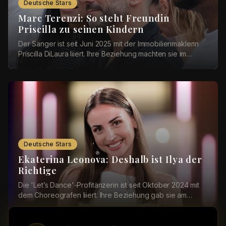
Deutsche Stars
Marc Terenzi: So steht Freundin
Priscilla zu seinen Kindern
Der Sänger ist seit Juni 2025 mit der Immobilienmaklerin
Priscilla DiLaura liiert. Ihre Beziehung machten sie im
Dezember öffentlich. Bei einer Instag...
Deutsche Stars
Ekaterina Leonova: Deshalb ist Ilya der
Richtige
Die 'Let’s Dance'-Profitänzerin ist seit Oktober 2024 mit
dem Choreografen liiert. Ihre Beziehung gab sie am
Valentinstag 2025 mit einem romantischen ...