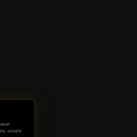
serer
uns, unsere