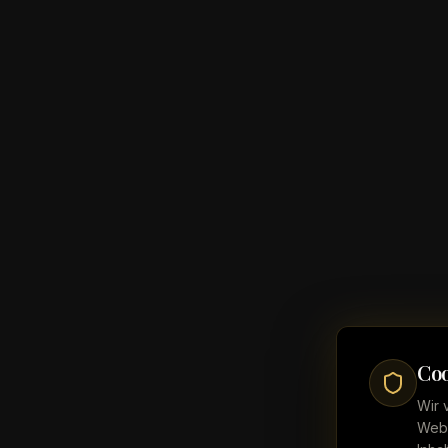
Coo
Wir 
Webs