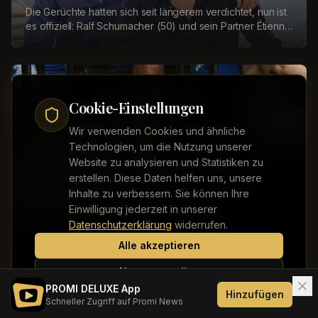
Die Gerüchte hatten sich seit längerem verdichtet, nun ist
es offiziell: Ralf Schumacher (50) und sein Partner Étienne
Bousquet-Cassagne (36) werden h...
Cookie-Einstellungen
Wir verwenden Cookies und ähnliche
Technologien, um die Nutzung unserer
Sport
Website zu analysieren und Statistiken zu
Caro Daur verfolgt Alexander Zverevs
erstellen. Diese Daten helfen uns, unsere
Halbfinal-Aus
Inhalte zu verbessern. Sie können Ihre
Einwilligung jederzeit in unserer
Der deutsche Tennisstar Alexander Zverev (28) ist im
Halbfinale der Australian Open in Melbourne
Datenschutzerklärung
widerrufen.
ausgeschieden. Auf der Tribüne verfolgte auch Social-...
Alle akzeptieren
Nur notwendige
PROMI DELUXE App
Hinzufügen
Schneller Zugriff auf Promi News