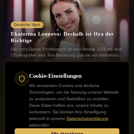
Deutsche Stars
Ekaterina Leonova: Deshalb ist Ilya der
Richtige
Die 'Let’s Dance'-Profitänzerin ist seit Oktober 2024 mit dem
Choreografen liiert. Ihre Beziehung gab sie am Valentinstag
2025 mit einem romantischen ...
Cookie-Einstellungen
Wir verwenden Cookies und ähnliche
Technologien, um die Nutzung unserer Website
zu analysieren und Statistiken zu erstellen.
Diese Daten helfen uns, unsere Inhalte zu
verbessern. Sie können Ihre Einwilligung
jederzeit in unserer
Datenschutzerklärung
Kontakt
Impressum
Datenschutz
Werbung buchen
widerrufen.
Alle akzeptieren