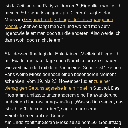
Ist da Zeit, an eine Party zu denken? „Eigentlich wollte ich
meinen 50. Geburtstag ganz groß feiern“, sagt Stefan
Mross im
Gespräch mit „Schlager.de“ im vergangenen
Monat.
„Aber wo fängt man an und wo hört man auf?
Irgendwie feiert man doch für die anderen. Also werde ich
dann wohl doch nicht feiern.“
Stattdessen überlegt der Entertainer: „Vielleicht fliege ich
mit Eva für ein paar Tage nach Namibia, um zu schauen,
wie weit man dort mit dem Bau meiner Schule ist.“ Seinen
Fans wollte Mross dennoch einen besonderen Moment
schenken: Vom 19. bis 23. November lud er
zu einer
viertägigen Geburtstagsreise in ein Hotel
in Südtirol. Das
Programm umfasste unter anderem eine Fanwanderung
und einen Überraschungsausflug. „Was soll ich sagen, das
ist schließlich mein Leben“, sagt er über seine
Feierlichkeiten auf der Bühne.
Am Ende zählt für Stefan Mross zu seinem 50. Geburtstag