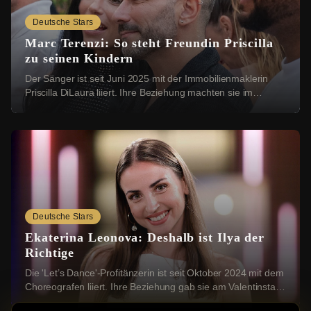
Deutsche Stars
Marc Terenzi: So steht Freundin Priscilla
zu seinen Kindern
Der Sänger ist seit Juni 2025 mit der Immobilienmaklerin
Priscilla DiLaura liiert. Ihre Beziehung machten sie im
Dezember öffentlich. Bei einer Instag...
Deutsche Stars
Ekaterina Leonova: Deshalb ist Ilya der
Richtige
Die 'Let’s Dance'-Profitänzerin ist seit Oktober 2024 mit dem
Choreografen liiert. Ihre Beziehung gab sie am Valentinstag
2025 mit einem romantischen ...