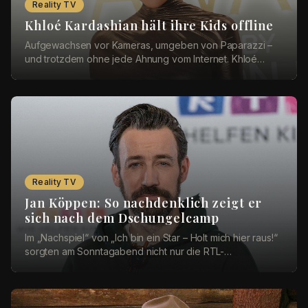
Reality TV
Khloé Kardashian hält ihre Kids offline
Aufgewachsen vor Kameras, umgeben von Paparazzi –
und trotzdem ohne jede Ahnung vom Internet. Khloé
Kardashian (41) hat in der neuesten Folge ihres Po...
Reality TV
Jan Köppen: So nachdenklich zeigt er
sich nach dem Dschungelcamp
Im „Nachspiel“ von „Ich bin ein Star – Holt mich hier raus!“
sorgten am Sonntagabend nicht nur die RTL-
Dschungelcamper für Gesprächsstoff. Viele Zusch...