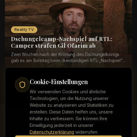
Reality TV
Dschungelcamp-Nachspiel auf RTL:
Camper strafen Gil Ofarim ab
Zwei Wochen nach der Krönung des Dschungelkönigs
gab es am Sonntag beim dreistündigen RTL-„Nachspiel“
von „Ich bin ein Star – Holt mich hier raus!“ (a...
Cookie-Einstellungen
Wir verwenden Cookies und ähnliche
Technologien, um die Nutzung unserer
Website zu analysieren und Statistiken zu
erstellen. Diese Daten helfen uns, unsere
Inhalte zu verbessern. Sie können Ihre
Einwilligung jederzeit in unserer
Kontakt
Impressum
Datenschutz
Werbung buchen
Datenschutzerklärung
widerrufen.