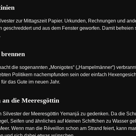
inien
Silvester zur Mittagszeit Papier. Urkunden, Rechnungen und ande
 geschreddert und aus dem Fenster geworfen. Damit befreien si
.
 brennen
nacht die sogenannten „Monigotes“ („Hampelmänner“) verbrannt
iebten Politikern nachempfunden sein oder einfach Hexengesich
 für das Gute im neuen Jahr.
 an die Meeresgöttin
, an Silvester der Meeresgöttin Yemanjá zu gedenken. Da die Sch
piegel, Seifen und ähnliches auf kleinen Schiffchen zu Wasser 
er. Wenn man die Réveillon schon am Strand feiert, kann man
en und sich dabei etwas wünschen.