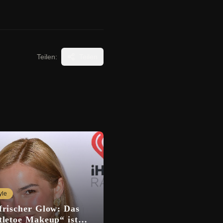
Teilen:
Teilen
yle
frischer Glow: Das
tletoe Makeup“ ist