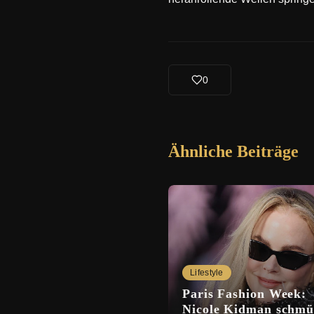
0
Ähnliche Beiträge
Lifestyle
Paris Fashion Week:
Nicole Kidman schmü