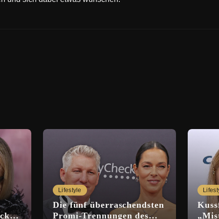
Lifestyle
Lifest
Die fünf überraschendsten
Kuss
ckt
Promi-Trennungen des
„Mis