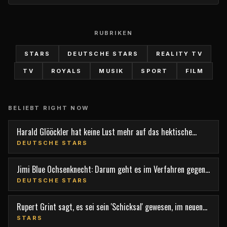
RUBRIKEN
STARS
DEUTSCHE STARS
REALITY TV
TV
ROYALS
MUSIK
SPORT
FILM
BELIEBT RIGHT NOW
Harald Glööckler hat keine Lust mehr auf das hektische
Berlin
DEUTSCHE STARS
Jimi Blue Ochsenknecht: Darum geht es im Verfahren gegen
den TV-Star
DEUTSCHE STARS
Rupert Grint sagt, es sei sein 'Schicksal' gewesen, im neuen
Film 'Nightborn' mitzuspielen
STARS