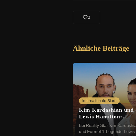
0
Ähnliche Beiträge
Internationale Stars
Kim Kardashian und
Lewis Hamilton:
Romantik in der Wüs
Bei Reality-Star Kim Kardashi
und Formel-1-Legende Lewis