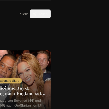
Teilen:
Teilen
nationale Stars
ncé und Jay-Z:
g nach England soll
tzt sein
zug von Beyoncé (44) und
56) nach Großbritannien fällt