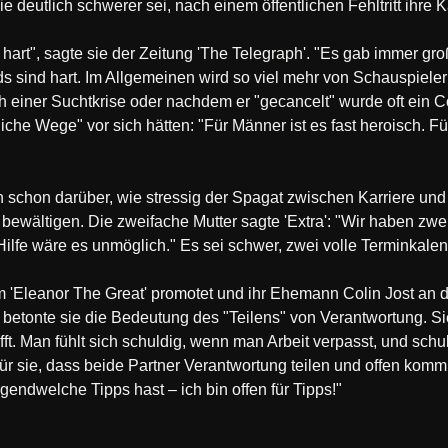
sie deutlich schwerer sei, nach einem öffentlichen Fehltritt ihre
 hart", sagte sie der Zeitung 'The Telegraph'. "Es gab immer gro
s sind hart. Im Allgemeinen wird so viel mehr von Schauspieleri
h einer Suchtkrise oder nachdem er "gecancelt" wurde oft ein 
he Wege" vor sich hätten: "Für Männer ist es fast heroisch. Für
schon darüber, wie stressig der Spagat zwischen Karriere und
bewältigen. Die zweifache Mutter sagte 'Extra': "Wir haben zwei
Hilfe wäre es unmöglich." Es sei schwer, zwei volle Terminkalen
 'Eleanor The Great' promotet und ihr Ehemann Colin Jost an d
t, betonte sie die Bedeutung des "Teilens" von Verantwortung. 
fft. Man fühlt sich schuldig, wenn man Arbeit verpasst, und schu
für sie, dass beide Partner Verantwortung teilen und offen komm
endwelche Tipps hast – ich bin offen für Tipps!"