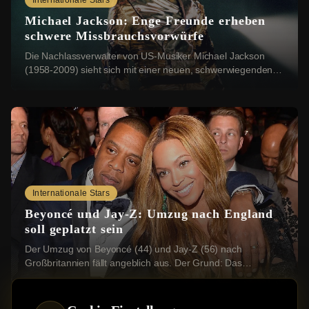
Internationale Stars
Michael Jackson: Enge Freunde erheben
schwere Missbrauchsvorwürfe
Die Nachlassverwalter von US-Musiker Michael Jackson
(1958-2009) sieht sich mit einer neuen, schwerwiegenden
Klage konfrontiert: Vier Geschwister aus ...
Internationale Stars
Beyoncé und Jay-Z: Umzug nach England
soll geplatzt sein
Der Umzug von Beyoncé (44) und Jay-Z (56) nach
Großbritannien fällt angeblich aus. Der Grund: Das
Grundstück, das die beiden US-Stars erwerben wollten...