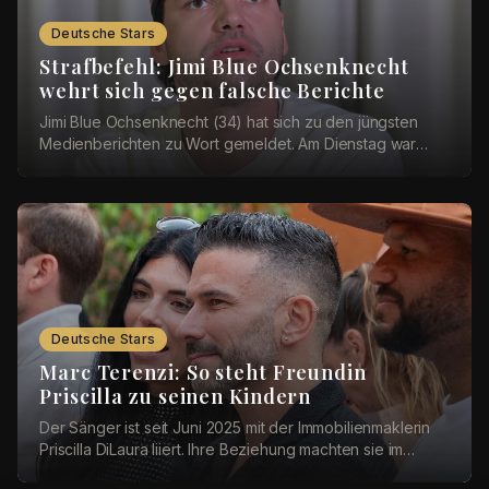
Deutsche Stars
Strafbefehl: Jimi Blue Ochsenknecht
wehrt sich gegen falsche Berichte
Jimi Blue Ochsenknecht (34) hat sich zu den jüngsten
Medienberichten zu Wort gemeldet. Am Dienstag war
bekannt geworden, dass das Amtsgericht München ...
Deutsche Stars
Marc Terenzi: So steht Freundin
Priscilla zu seinen Kindern
Der Sänger ist seit Juni 2025 mit der Immobilienmaklerin
Priscilla DiLaura liiert. Ihre Beziehung machten sie im
Dezember öffentlich. Bei einer Instag...