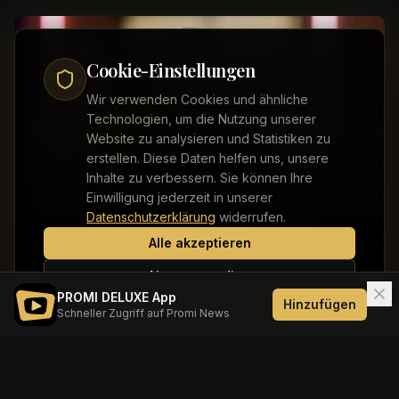
Cookie-Einstellungen
Wir verwenden Cookies und ähnliche
Technologien, um die Nutzung unserer
Deutsche Stars
Website zu analysieren und Statistiken zu
Ekaterina Leonova: Deshalb ist Ilya der
erstellen. Diese Daten helfen uns, unsere
Richtige
Inhalte zu verbessern. Sie können Ihre
Einwilligung jederzeit in unserer
Die 'Let’s Dance'-Profitänzerin ist seit Oktober 2024 mit
dem Choreografen liiert. Ihre Beziehung gab sie am
Datenschutzerklärung
widerrufen.
Valentinstag 2025 mit einem romantischen ...
Alle akzeptieren
Nur notwendige
PROMI DELUXE App
Hinzufügen
Schneller Zugriff auf Promi News