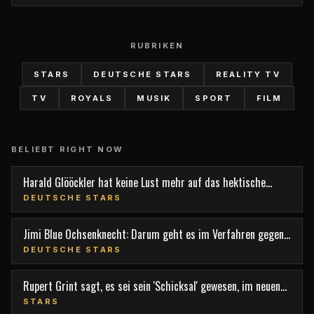
RUBRIKEN
STARS
DEUTSCHE STARS
REALITY TV
TV
ROYALS
MUSIK
SPORT
FILM
BELIEBT RIGHT NOW
Harald Glööckler hat keine Lust mehr auf das hektische
Berlin
DEUTSCHE STARS
Jimi Blue Ochsenknecht: Darum geht es im Verfahren gegen
den TV-Star
DEUTSCHE STARS
Rupert Grint sagt, es sei sein 'Schicksal' gewesen, im neuen
Film 'Nightborn' mitzuspielen
STARS