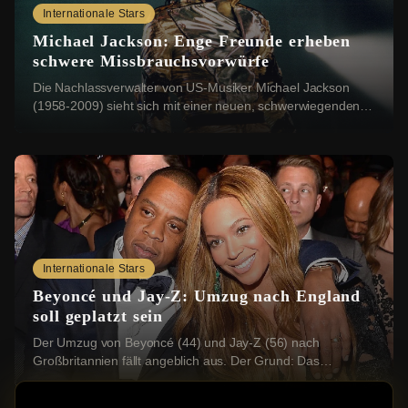
Internationale Stars
Michael Jackson: Enge Freunde erheben
schwere Missbrauchsvorwürfe
Die Nachlassverwalter von US-Musiker Michael Jackson
(1958-2009) sieht sich mit einer neuen, schwerwiegenden
Klage konfrontiert: Vier Geschwister aus ...
Internationale Stars
Beyoncé und Jay-Z: Umzug nach England
soll geplatzt sein
Der Umzug von Beyoncé (44) und Jay-Z (56) nach
Großbritannien fällt angeblich aus. Der Grund: Das
Grundstück, das die beiden US-Stars erwerben wollten...