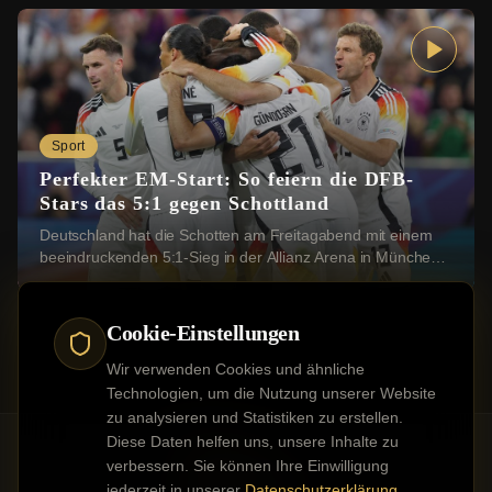
Sport
Perfekter EM-Start: So feiern die DFB-
Stars das 5:1 gegen Schottland
Deutschland hat die Schotten am Freitagabend mit einem
beeindruckenden 5:1-Sieg in der Allianz Arena in München
besiegt. Die DFB-Stars feierten ihren ...
Cookie-Einstellungen
Wir verwenden Cookies und ähnliche
Technologien, um die Nutzung unserer Website
zu analysieren und Statistiken zu erstellen.
Diese Daten helfen uns, unsere Inhalte zu
verbessern. Sie können Ihre Einwilligung
jederzeit in unserer
Datenschutzerklärung