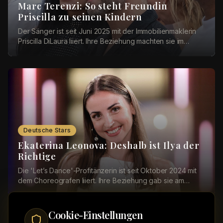
Marc Terenzi: So steht Freundin
Priscilla zu seinen Kindern
Der Sänger ist seit Juni 2025 mit der Immobilienmaklerin
Priscilla DiLaura liiert. Ihre Beziehung machten sie im
Dezember öffentlich. Bei einer Instag...
Deutsche Stars
Ekaterina Leonova: Deshalb ist Ilya der
Richtige
Die 'Let’s Dance'-Profitänzerin ist seit Oktober 2024 mit
dem Choreografen liiert. Ihre Beziehung gab sie am
Valentinstag 2025 mit einem romantischen ...
Cookie-Einstellungen