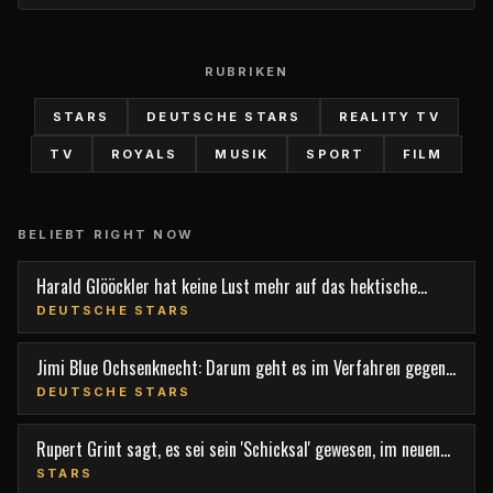
RUBRIKEN
STARS
DEUTSCHE STARS
REALITY TV
TV
ROYALS
MUSIK
SPORT
FILM
BELIEBT RIGHT NOW
Harald Glööckler hat keine Lust mehr auf das hektische
Berlin
DEUTSCHE STARS
Jimi Blue Ochsenknecht: Darum geht es im Verfahren gegen
den TV-Star
DEUTSCHE STARS
Rupert Grint sagt, es sei sein 'Schicksal' gewesen, im neuen
Film 'Nightborn' mitzuspielen
STARS