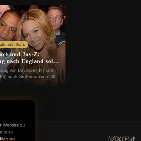
nationale Stars
ncé und Jay-Z:
g nach England soll
tzt sein
zug von Beyoncé (44) und
56) nach Großbritannien fällt
ich aus. Der Grund: Das
tück, das die beiden US-Stars
n wollten...
r Website zu
alte zu
klärung