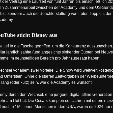
 der Vertrag eine Laufzeit von fünf Jahren bis einschließlich 2
ngen Zusammenarbeit zwischen der Academy und dem US-Sen
elbst, sondern auch die Berichterstattung vom roten Teppich, de
cademy.
ouTube sticht Disney aus
 tief in die Tasche gegriffen, um die Konkurrenz auszustech
ollar jährlich zahlte (und angesichts sinkender Quoten bei Neu
umme im neunstelligen Bereich pro Jahr zugesagt haben.
chsel vor allem zwei Vorteile: Die Show wird weltweit kostenlos
 Untertiteln. Ohne die starren Zeitvorgaben der Werbeunterb
o lang (oder kurz) sein, wie die Academy es wünscht.
demy durch den Wechsel, eine jüngere, digital affine Generation 
ehr am Hut hat. Die Oscars kämpfen seit Jahren mit einem ma
8 noch 57 Millionen Menschen in den USA, waren es 2024 nur n