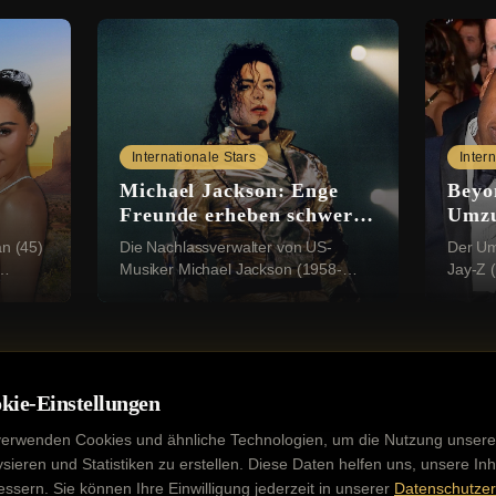
Internationale Stars
Inter
Michael Jackson: Enge
Beyo
Freunde erheben schwere
Umzu
te
Missbrauchsvorwürfe
gepla
an (45)
Die Nachlassverwalter von US-
Der Um
Musiker Michael Jackson (1958-
Jay-Z (
r
2009) sieht sich mit einer neuen,
angebl
 sich
schwerwiegenden Klage konfrontiert:
Grunds
Vier Geschwister aus ...
erwerbe
kie-Einstellungen
verwenden Cookies und ähnliche Technologien, um die Nutzung unsere
ysieren und Statistiken zu erstellen. Diese Daten helfen uns, unsere Inh
essern. Sie können Ihre Einwilligung jederzeit in unserer
Datenschutzer
Kontakt
Impressum
Datenschutz
Werbung buchen