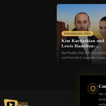
Internationale Stars
Kim Kardashian und
Lewis Hamilton:
Romantik in der Wüs
Bei Reality-Star Kim Kardashi
und Formel-1-Legende Lewis
Hamilton (41) scheint es imme
ernster zu werden. Nun sollen
die beiden einen rom...
Coo
Wir 
anal
verb