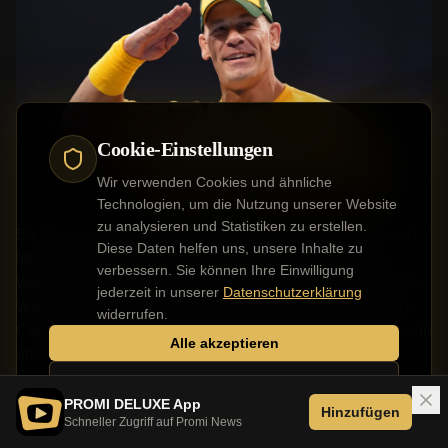
Cookie-Einstellungen
Wir verwenden Cookies und ähnliche
Technologien, um die Nutzung unserer Website
zu analysieren und Statistiken zu erstellen.
Es ist vollbracht: John Cena (48) hat am Samstag seinen
Diese Daten helfen uns, unsere Inhalte zu
letzten professionellen Wrestling-Kampf bestritten. In
verbessern. Sie können Ihre Einwilligung
Washington, D.C. unterlag der erfolgreichste Wrestler der
jederzeit in unserer
Datenschutzerklärung
WWE-Geschichte dem aufstrebenden Star Gunther (38).
widerrufen.
Cenas Abschied bewegte Millionen Fans an TV-Geräten in
Alle akzeptieren
aller Welt.
Nur notwendige
PROMI DELUXE App
Hinzufügen
ANZEIGE
Schneller Zugriff auf Promi News