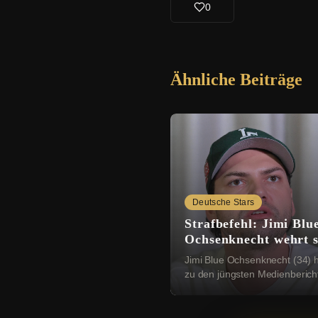
0
Ähnliche Beiträge
Deutsche Stars
Strafbefehl: Jimi Blu
Ochsenknecht wehrt s
gegen falsche Bericht
Jimi Blue Ochsenknecht (34) h
zu den jüngsten Medienberich
Wort gemeldet. Am Dienstag 
bekannt geworden, dass das
Amtsgericht München ...