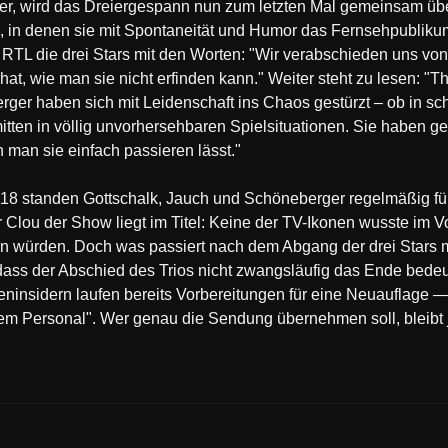
r, wird das Dreiergespann nun zum letzten Mal gemeinsam üb
 in denen sie mit Spontaneität und Humor das Fernsehpublikum 
te RTL die drei Stars mit den Worten: "Wir verabschieden uns vo
hat, wie man sie nicht erfinden kann." Weiter steht zu lesen: "
ger haben sich mit Leidenschaft ins Chaos gestürzt – ob in s
ten in völlig unvorhersehbaren Spielsituationen. Sie haben gez
 man sie einfach passieren lässt."
018 standen Gottschalk, Jauch und Schöneberger regelmäßig für
r Clou der Show liegt im Titel: Keine der TV-Ikonen wusste im 
en würden. Doch was passiert nach dem Abgang der drei Stars 
, dass der Abschied des Trios nicht zwangsläufig das Ende bede
ninsidern laufen bereits Vorbereitungen für eine Neuauflage 
 Personal". Wer genau die Sendung übernehmen soll, bleibt j