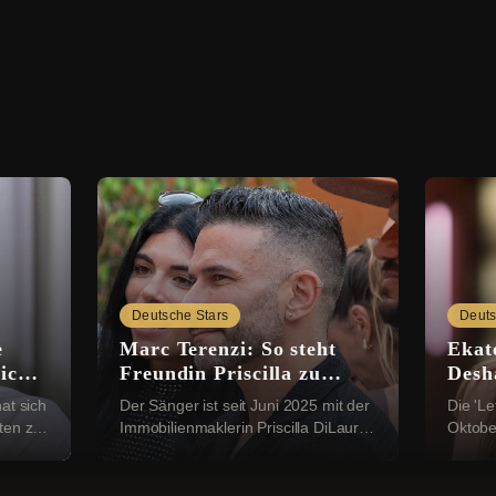
Deutsche Stars
Deuts
e
Marc Terenzi: So steht
Ekat
ich
Freundin Priscilla zu
Desha
e
seinen Kindern
Rich
at sich
Der Sänger ist seit Juni 2025 mit der
Die 'Le
ten zu
Immobilienmaklerin Priscilla DiLaura
Oktobe
war
liiert. Ihre Beziehung machten sie im
liiert.
Dezember öffentlich. Bei einer
Valent
Instag...
romanti