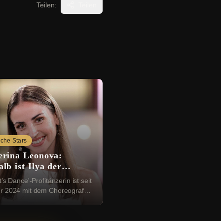
Teilen:
Teilen
che Stars
erina Leonova:
lb ist Ilya der
tige
t’s Dance'-Profitänzerin ist seit
r 2024 mit dem Choreografen
 Ihre Beziehung gab sie am
instag 2025 mit einem
schen ...