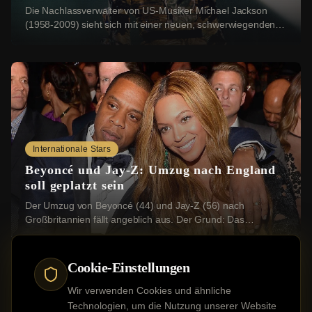
Die Nachlassverwalter von US-Musiker Michael Jackson
(1958-2009) sieht sich mit einer neuen, schwerwiegenden
Klage konfrontiert: Vier Geschwister aus ...
Internationale Stars
Beyoncé und Jay-Z: Umzug nach England
soll geplatzt sein
Der Umzug von Beyoncé (44) und Jay-Z (56) nach
Großbritannien fällt angeblich aus. Der Grund: Das
Grundstück, das die beiden US-Stars erwerben wollten...
Cookie-Einstellungen
Wir verwenden Cookies und ähnliche
Technologien, um die Nutzung unserer Website