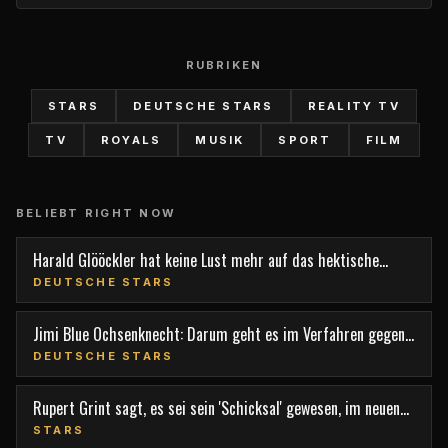
RUBRIKEN
STARS
DEUTSCHE STARS
REALITY TV
TV
ROYALS
MUSIK
SPORT
FILM
BELIEBT RIGHT NOW
Harald Glööckler hat keine Lust mehr auf das hektische
Berlin
DEUTSCHE STARS
Jimi Blue Ochsenknecht: Darum geht es im Verfahren gegen
den TV-Star
DEUTSCHE STARS
Rupert Grint sagt, es sei sein 'Schicksal' gewesen, im neuen
Film 'Nightborn' mitzuspielen
STARS