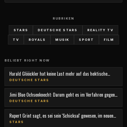
RUBRIKEN
STARS
DEUTSCHE STARS
REALITY TV
TV
ROYALS
MUSIK
SPORT
FILM
BELIEBT RIGHT NOW
Harald Glööckler hat keine Lust mehr auf das hektische
Berlin
DEUTSCHE STARS
Jimi Blue Ochsenknecht: Darum geht es im Verfahren gegen
den TV-Star
DEUTSCHE STARS
Rupert Grint sagt, es sei sein 'Schicksal' gewesen, im neuen
Film 'Nightborn' mitzuspielen
STARS