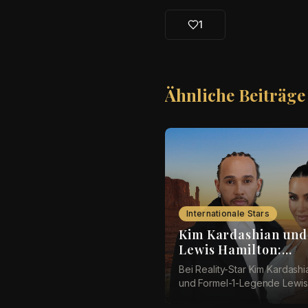
1
Ähnliche Beiträge
Internationale Stars
Kim Kardashian und
Lewis Hamilton:
Romantik in der Wü
Bei Reality-Star Kim Kardashi
und Formel-1-Legende Lewis
Hamilton (41) scheint es imm