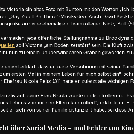
ilte Victoria ein altes Foto mit Bunton mit den Worten „Ich l
ären „Say You’ll Be There“-Musikvideo. Auch David Beckha
gsgrüße an seine ehemaligen Teamkollegen Nicky Butt (51) 
n vermeiden: jede öffentliche Stellungnahme zu Brooklyns
Quellen
soll Victoria „am Boden zerstört“ sein. Die Kluft zw
heint nun zu einem unüberwindbaren Graben geworden zu s
tatement erklärt, dass er keine Versöhnung mit seiner Famil
he zum ersten Mal in meinem Leben für mich selbst ein“, sch
Ehefrau Nicola Peltz (31) hatte er zuletzt alle wichtigen 
rrativ auf, seine Frau Nicola würde ihn kontrollieren. „Es
es Lebens von meinen Eltern kontrolliert“, erklärte er. Er 
eit er sich von seiner Familie distanziert habe, sei diese
ht über Social Media – und Fehler von Kin