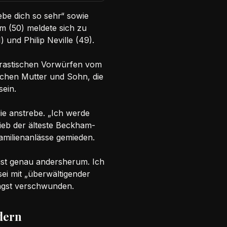
iebe dich so sehr“ sowie
m (50) meldete sich zu
und Philip Neville (49).
 drastischen Vorwürfen vom
ischen Mutter und Sohn, die
ein.
ie anstrebe. „Ich werde
rieb der älteste Beckham-
Familienanlässe gemieden.
 ist genau andersherum. Ich
sei mit „überwältigender
 Angst verschwunden.
dern