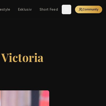
festyle
Exklusiv
Short Feed
Community
Victoria