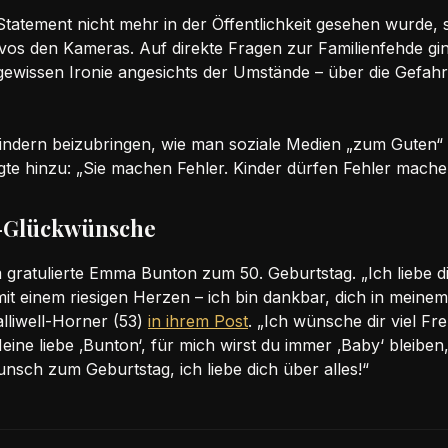
tatement nicht mehr in der Öffentlichkeit gesehen wurde, s
vos den Kameras. Auf direkte Fragen zur Familienfehde ging
r gewissen Ironie angesichts der Umstände – über die Gefah
Kindern beizubringen, wie man soziale Medien „zum Guten“
e hinzu: „Sie machen Fehler. Kinder dürfen Fehler machen
s-Glückwünsche
gratulierte Emma Bunton zum 50. Geburtstag. „Ich liebe dic
 einem riesigen Herzen – ich bin dankbar, dich in meinem
alliwell-Horner (53)
in ihrem Post
. „Ich wünsche dir viel Fr
Meine liebe ‚Bunton‘, für mich wirst du immer ‚Baby‘ bleibe
nsch zum Geburtstag, ich liebe dich über alles!“