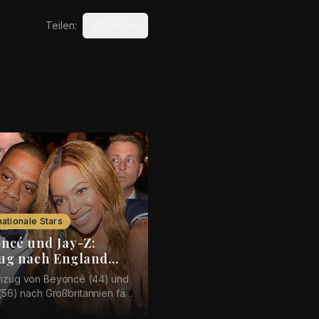
Teilen:
Teilen
nationale Stars
ncé und Jay-Z:
g nach England
 geplatzt sein
mzug von Beyoncé (44) und
(56) nach Großbritannien fällt
ich aus. Der Grund: Das