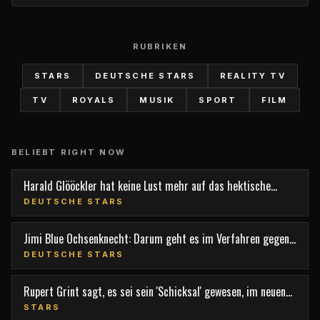
RUBRIKEN
STARS
DEUTSCHE STARS
REALITY TV
TV
ROYALS
MUSIK
SPORT
FILM
BELIEBT RIGHT NOW
Harald Glööckler hat keine Lust mehr auf das hektische
Berlin
DEUTSCHE STARS
Jimi Blue Ochsenknecht: Darum geht es im Verfahren gegen
den TV-Star
DEUTSCHE STARS
Rupert Grint sagt, es sei sein 'Schicksal' gewesen, im neuen
Film 'Nightborn' mitzuspielen
STARS