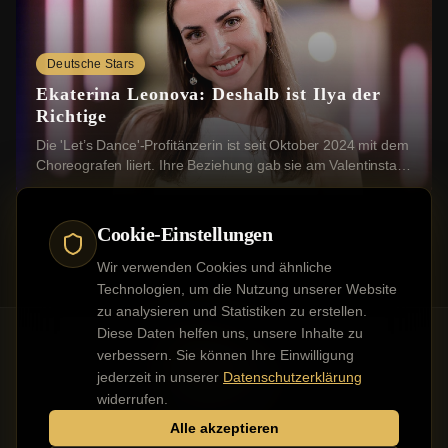
Deutsche Stars
Ekaterina Leonova: Deshalb ist Ilya der
Richtige
Die 'Let’s Dance'-Profitänzerin ist seit Oktober 2024 mit dem
Choreografen liiert. Ihre Beziehung gab sie am Valentinstag
2025 mit einem romantischen ...
Cookie-Einstellungen
Wir verwenden Cookies und ähnliche
Technologien, um die Nutzung unserer Website
zu analysieren und Statistiken zu erstellen.
Diese Daten helfen uns, unsere Inhalte zu
verbessern. Sie können Ihre Einwilligung
jederzeit in unserer
Datenschutzerklärung
Kontakt
Impressum
Datenschutz
Werbung buchen
widerrufen.
Alle akzeptieren