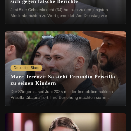
sich gegen falsche Berichte
Jimi Blue Ochsenknecht (34) hat sich zu den jüngsten
Medienberichten zu Wort gemeldet. Am Dienstag war
bekannt geworden, dass das Amtsgericht München ...
Deutsche Stars
Marc Terenzi: So steht Freundin Priscilla
zu seinen Kindern
Der Sänger ist seit Juni 2025 mit der Immobilienmaklerin
Priscilla DiLaura liiert. Ihre Beziehung machten sie im
Dezember öffentlich. Bei einer Instag...