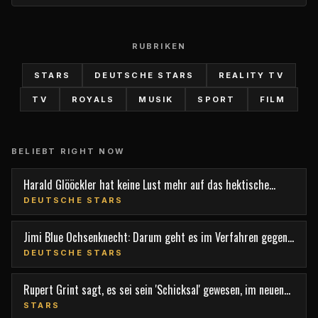
RUBRIKEN
STARS
DEUTSCHE STARS
REALITY TV
TV
ROYALS
MUSIK
SPORT
FILM
BELIEBT RIGHT NOW
Harald Glööckler hat keine Lust mehr auf das hektische
Berlin
DEUTSCHE STARS
Jimi Blue Ochsenknecht: Darum geht es im Verfahren gegen
den TV-Star
DEUTSCHE STARS
Rupert Grint sagt, es sei sein 'Schicksal' gewesen, im neuen
Film 'Nightborn' mitzuspielen
STARS